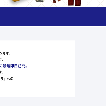
ります。
ど、
に最短即日訪問。
す。
フラ』への