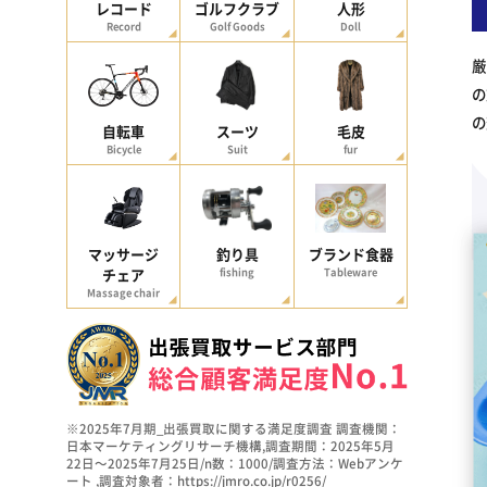
レコード
ゴルフクラブ
人形
Record
Golf Goods
Doll
厳
の
の
自転車
スーツ
毛皮
Bicycle
Suit
fur
マッサージ
釣り具
ブランド食器
チェア
fishing
Tableware
Massage chair
※2025年7月期_出張買取に関する満足度調査 調査機関：
日本マーケティングリサーチ機構,調査期間：2025年5月
22日～2025年7月25日/n数：1000/調査方法：Webアンケ
ート ,調査対象者：https://jmro.co.jp/r0256/