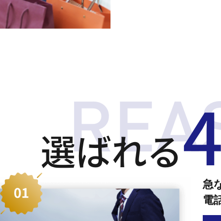
選ばれる
急
電