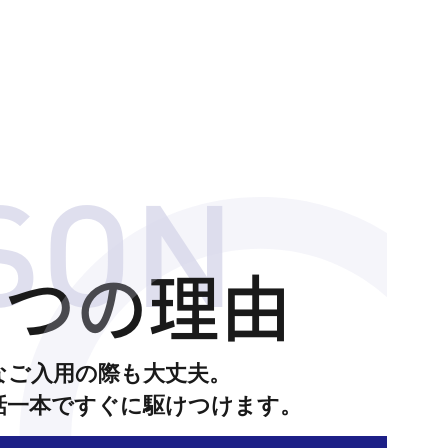
4
つの理由
なご入用の際も大丈夫。
話一本ですぐに駆けつけます。