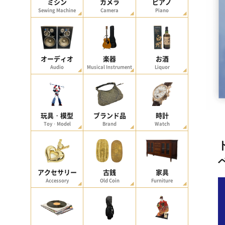
ミシン
カメラ
ピアノ
Sewing Machine
Camera
Piano
オーディオ
楽器
お酒
Audio
Musical Instrument
Liquor
玩具・模型
ブランド品
時計
Toy・Model
Brand
Watch
アクセサリー
古銭
家具
Accessory
Old Coin
Furniture