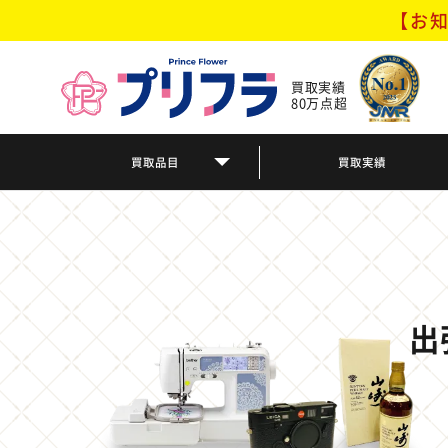
【お知
買取実績
80万点超
買取品目
買取実績
出