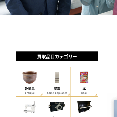
買取品目カテゴリー
骨董品
家電
本
antique
home_appliance
book