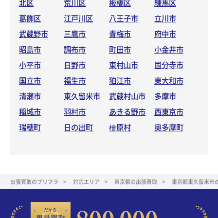
北区
荒川区
板橋区
練馬区
葛飾区
江戸川区
八王子市
立川市
武蔵野市
三鷹市
青梅市
府中市
昭島市
調布市
町田市
小金井市
小平市
日野市
東村山市
国分寺市
国立市
福生市
狛江市
東大和市
清瀬市
東久留米市
武蔵村山市
多摩市
稲城市
羽村市
あきる野市
西東京市
瑞穂町
日の出町
檜原村
奥多摩町
出張買取のプリフラ
対応エリア
東京都の出張買取
東京都東久留米市