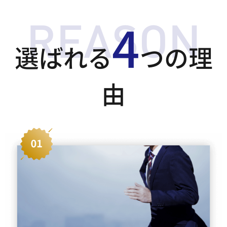
4
選ばれる
つの理
由