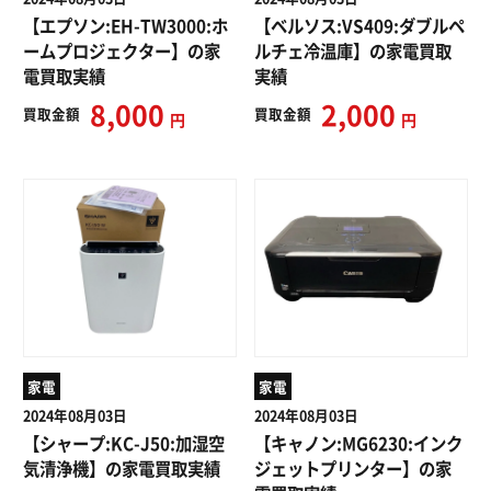
【エプソン:EH-TW3000:ホ
【ベルソス:VS409:ダブルペ
ームプロジェクター】の家
ルチェ冷温庫】の家電買取
電買取実績
実績
8,000
2,000
買取
金額
買取
金額
円
円
家電
家電
2024年08月03日
2024年08月03日
【シャープ:KC-J50:加湿空
【キャノン:MG6230:インク
気清浄機】の家電買取実績
ジェットプリンター】の家