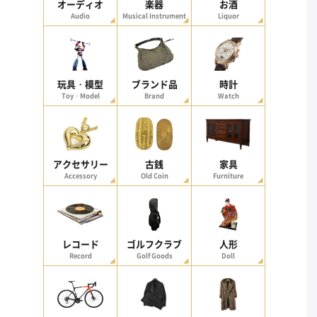
オーディオ
楽器
お酒
Audio
Musical Instrument
Liquor
玩具・模型
ブランド品
時計
Toy・Model
Brand
Watch
アクセサリー
古銭
家具
Accessory
Old Coin
Furniture
レコード
ゴルフクラブ
人形
Record
Golf Goods
Doll