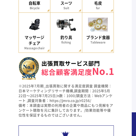
自転車
スーツ
毛皮
Bicycle
Suit
fur
マッサージ
釣り具
ブランド食器
チェア
fishing
Tableware
Massage chair
※2025年7月期_出張買取に関する満足度調査 調査機関：
日本マーケティングリサーチ機構,調査期間：2025年5月
22日～2025年7月25日/n数：1000/調査方法：Webアンケ
ート ,調査対象者：https://jmro.co.jp/r0256/
備考：本調査は実際の利用者の企業や商品にもつ見解をア
ンケート聴取を元に集計しております。/効果効能等や優
位性を保証するものではございません。