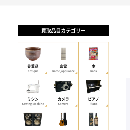
買取品目カテゴリー
骨董品
家電
本
antique
home_appliance
book
ミシン
カメラ
ピアノ
Sewing Machine
Camera
Piano