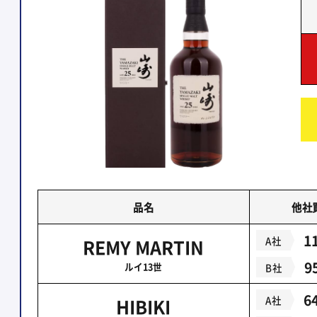
品名
他社
1
A社
REMY MARTIN
9
ルイ13世
B社
6
A社
HIBIKI