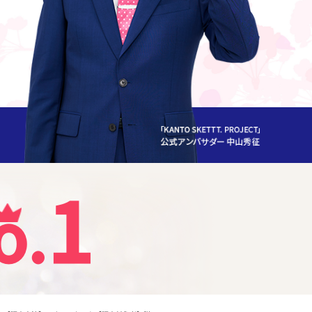
1
o
.