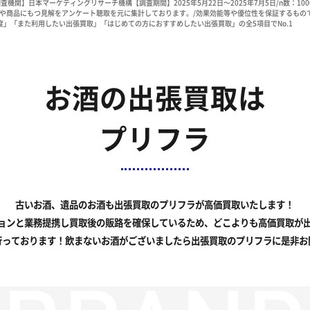
査機関】日本マーケティングリサーチ機構【調査期間】2025年5月22日～2025年7月5日/n数：1
や商品にもつ見解をアンケート聴取を元に集計しております。/効果効能等や優位性を保証するもの
」「また利用したい出張買取」「はじめての方におすすめしたい出張買取」の全5項目でNo.1
お酒の出張買取は
プリフラ
古いお酒、遺品のお酒も出張買取のプリフラが高価買取いたします！
ョンと業務提携し買取後の販路を確保しているため、どこよりも高価買取が
行っております！飲まないお酒がございましたら出張買取のプリフラに是非お