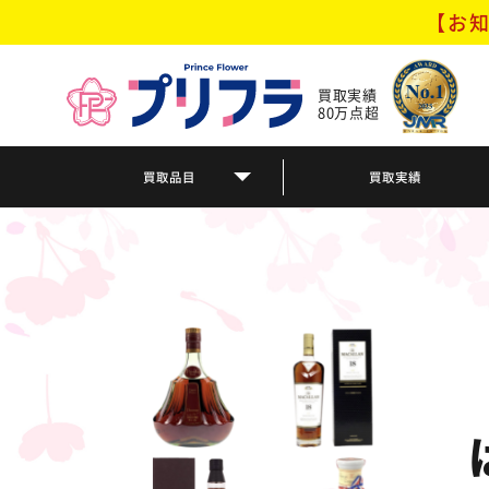
【お知
買取実績
80万点超
買取品目
買取実績