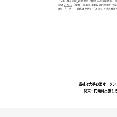
※2025年7月期_出張買取に関する満足度調査【調
細は
こちら
【備考】本調査は実際の利用者の企業
度」「スピード対応満足度」「スタッフ対応満足度
当社は大手お酒オークシ
関東一円無料出張も