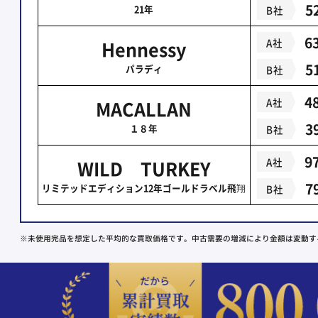
5
21年
B社
6
A社
Hennessy
5
パラディ
B社
4
A社
MACALLAN
3
１８年
B社
9
A社
WILD TURKEY
7
リミテッドエディション12年ゴールドラベル飛翔
B社
※未使用完品を想定した平均的な買取価格です。中古需要の増減により金額は変動す