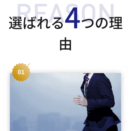
4
選ばれる
つの理
由