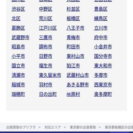
渋谷区
中野区
杉並区
豊島区
北区
荒川区
板橋区
練馬区
葛飾区
江戸川区
八王子市
立川市
武蔵野市
三鷹市
青梅市
府中市
昭島市
調布市
町田市
小金井市
小平市
日野市
東村山市
国分寺市
国立市
福生市
狛江市
東大和市
清瀬市
東久留米市
武蔵村山市
多摩市
稲城市
羽村市
あきる野市
西東京市
瑞穂町
日の出町
檜原村
奥多摩町
出張買取のプリフラ
対応エリア
東京都の出張買取
東京都板橋区の出