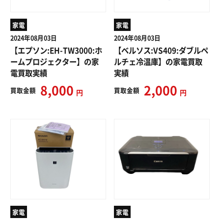
家電
家電
2024年08月03日
2024年08月03日
【エプソン:EH-TW3000:ホ
【ベルソス:VS409:ダブルペ
ームプロジェクター】の家
ルチェ冷温庫】の家電買取
電買取実績
実績
8,000
2,000
買取
金額
買取
金額
円
円
家電
家電