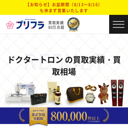
【お知らせ】お盆期間（8/13～8/16）
も休まず営業いたします
買取実績
80万点超
RESULT
ドクタートロン の買取実績・買
取相場