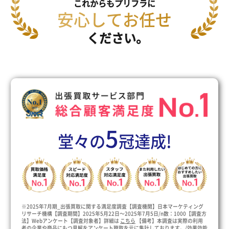
これからもプリフラに
安心してお任せ
ください。
5
堂々の
冠達成!
※2025年7月期_出張買取に関する満足度調査【調査機関】日本マーケティング
リサーチ機構【調査期間】2025年5月22日～2025年7月5日/n数：1000【調査方
法】Webアンケート【調査対象者】詳細は
こちら
【備考】本調査は実際の利用
者の企業や商品にもつ見解をアンケート聴取を元に集計しております。/効果効能