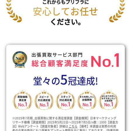
これからもプリフラに
安心してお任せ
ください。
5
堂々の
冠達成!
※2025年7月期_出張買取に関する満足度調査【調査機関】日本マーケティング
リサーチ機構【調査期間】2025年5月22日～2025年7月5日/n数：1000【調査方
法】Webアンケート【調査対象者】詳細は
こちら
【備考】本調査は実際の利用
者の企業や商品にもつ見解をアンケート聴取を元に集計しております。/効果効能