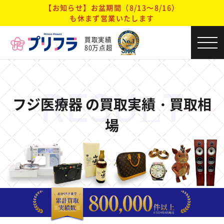
【お知らせ】お盆期間（8/13～8/16）
も休まず営業いたします
買取実績
80万点超
RESULT
フジ医療器 の買取実績・買取相
場