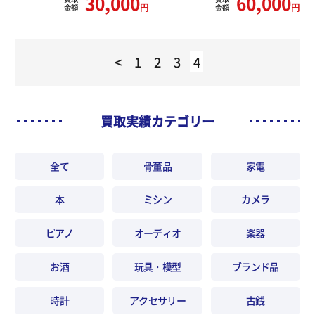
30,000
60,000
円
円
金額
金額
<
1
2
3
4
買取実績カテゴリー
全て
骨董品
家電
本
ミシン
カメラ
ピアノ
オーディオ
楽器
お酒
玩具・模型
ブランド品
時計
アクセサリー
古銭