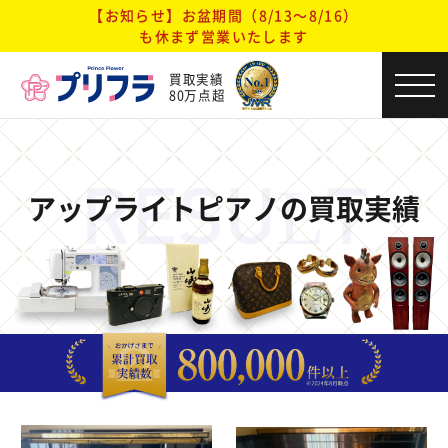
【お知らせ】お盆期間（8/13～8/16）
も休まず営業いたします
買取実績
80万点超
RESULT
アップライトピアノの買取実績