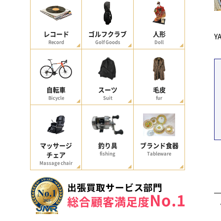
レコード
ゴルフクラブ
人形
Y
Record
Golf Goods
Doll
自転車
スーツ
毛皮
Bicycle
Suit
fur
マッサージ
釣り具
ブランド食器
チェア
fishing
Tableware
Massage chair