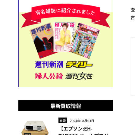
査
古
最新買取情報
家電
2024年08月03日
【エプソン:EH-