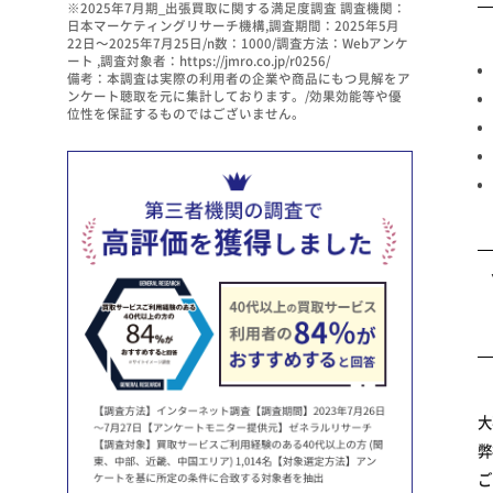
※2025年7月期_出張買取に関する満足度調査 調査機関：
日本マーケティングリサーチ機構,調査期間：2025年5月
22日～2025年7月25日/n数：1000/調査方法：Webアンケ
ート ,調査対象者：https://jmro.co.jp/r0256/
備考：本調査は実際の利用者の企業や商品にもつ見解をア
ンケート聴取を元に集計しております。/効果効能等や優
位性を保証するものではございません。
大
弊
ご