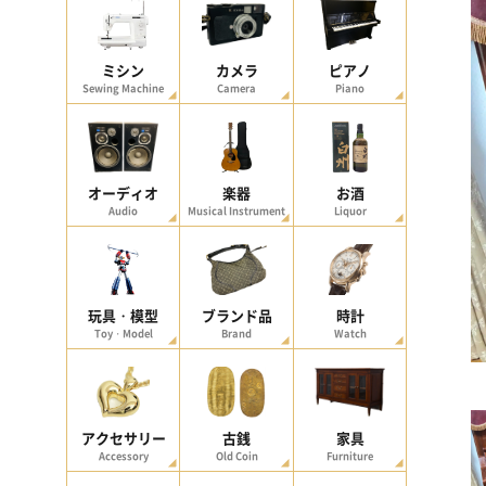
ミシン
カメラ
ピアノ
Sewing Machine
Camera
Piano
オーディオ
楽器
お酒
Audio
Musical Instrument
Liquor
玩具・模型
ブランド品
時計
Toy・Model
Brand
Watch
アクセサリー
古銭
家具
Accessory
Old Coin
Furniture