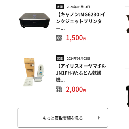
家電
2024年08月03日
【キャノン:MG6230:イ
ンクジェットプリンタ
ー...
1,500
買取
円
金額
家電
2024年08月03日
【アイリスオーヤマ:FK-
JN1FH-W:ふとん乾燥
機...
2,000
買取
円
金額
もっと買取実績を見る