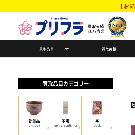
【お知
買取実績
80万点超
買取品目
買取実績
買取品目カテゴリー
骨董品
家電
本
antique
home_appliance
book