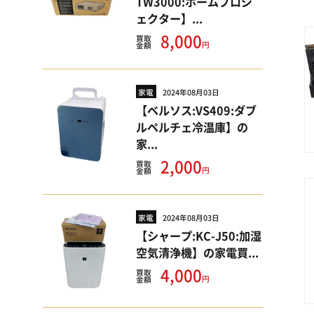
TW3000:ホームプロジ
ェクター】...
8,000
買取
円
金額
家電
2024年08月03日
【ベルソス:VS409:ダブ
ルペルチェ冷温庫】の
家...
2,000
買取
円
金額
家電
2024年08月03日
【シャープ:KC-J50:加湿
空気清浄機】の家電買...
4,000
買取
円
金額