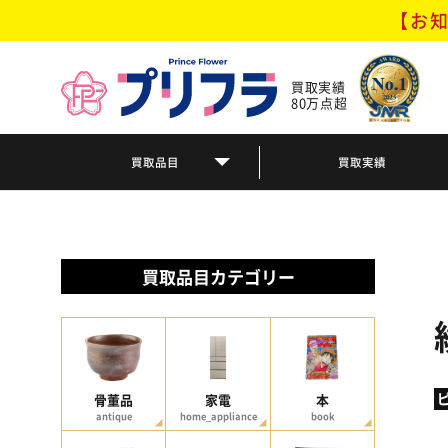
【お知
買取実績
80万点超
買取品目
買取実績
買取品目カテゴリー
骨董品
家電
本
antique
home_appliance
book