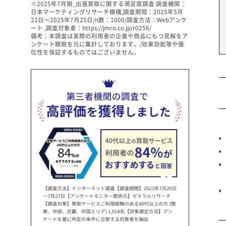
※2025年7月期_出張買取に関する満足度調査 調査機関：
日本マーケティングリサーチ機構,調査期間：2025年5月
22日～2025年7月25日/n数：1000/調査方法：Webアンケ
ート ,調査対象者：https://jmro.co.jp/r0256/
備考：本調査は実際の利用者の企業や商品にもつ見解をア
ンケート聴取を元に集計しております。/効果効能等や優
位性を保証するものではございません。