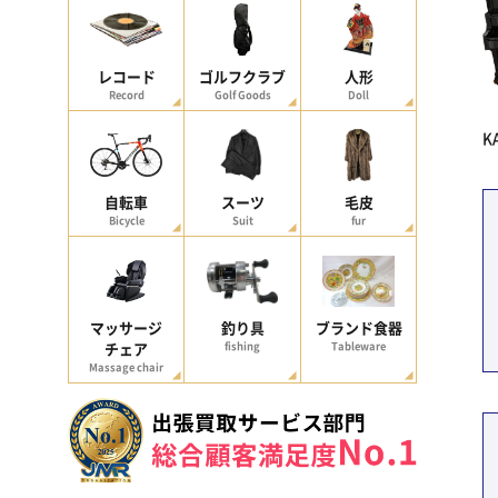
レコード
ゴルフクラブ
人形
Record
Golf Goods
Doll
K
自転車
スーツ
毛皮
Bicycle
Suit
fur
マッサージ
釣り具
ブランド食器
チェア
fishing
Tableware
Massage chair