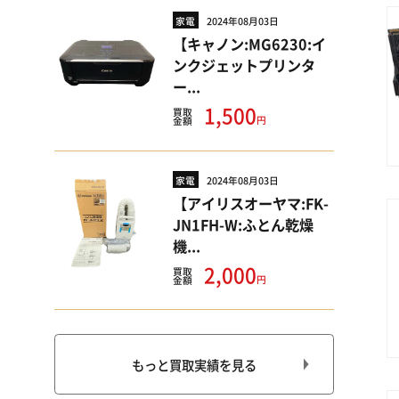
家電
2024年08月03日
【キャノン:MG6230:イ
ンクジェットプリンタ
ー...
1,500
買取
円
金額
家電
2024年08月03日
【アイリスオーヤマ:FK-
JN1FH-W:ふとん乾燥
機...
2,000
買取
円
金額
もっと買取実績を見る