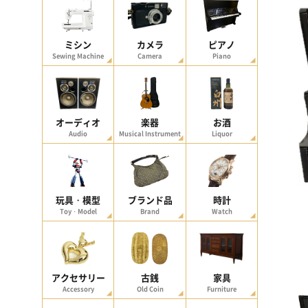
ミシン
カメラ
ピアノ
Sewing Machine
Camera
Piano
オーディオ
楽器
お酒
Audio
Musical Instrument
Liquor
玩具・模型
ブランド品
時計
Toy・Model
Brand
Watch
アクセサリー
古銭
家具
Accessory
Old Coin
Furniture