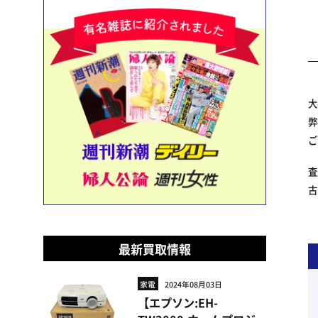
大
弊
ご
査
古
最新買取情報
家電
2024年08月03日
【エプソン:EH-