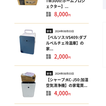
TW3000:ホームプロジ
ェクター】...
8,000
買取
円
金額
家電
2024年08月03日
【ベルソス:VS409:ダブ
ルペルチェ冷温庫】の
家...
2,000
買取
円
金額
家電
2024年08月03日
【シャープ:KC-J50:加湿
空気清浄機】の家電買...
4,000
買取
円
金額