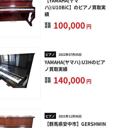
【YAMAHA(ヤマ
ハ):U10BiC】のピアノ買取実
績
100,000
買取
円
金額
ピアノ
2022年07月05日
YAMAHA(ヤマハ):U3Hのピア
ノ買取実績
140,000
買取
円
金額
ピアノ
2021年11月06日
【群馬県安中市】GERSHWIN