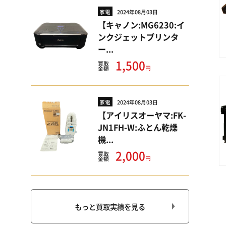
家電
2024年08月03日
【キャノン:MG6230:イ
ンクジェットプリンタ
ー...
1,500
買取
円
金額
家電
2024年08月03日
【アイリスオーヤマ:FK-
JN1FH-W:ふとん乾燥
機...
2,000
買取
円
金額
もっと買取実績を見る