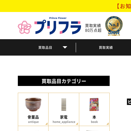
【お知
買取実績
80万点超
買取品目
買取実績
買取品目カテゴリー
骨董品
家電
本
antique
home_appliance
book