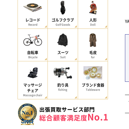
レコード
ゴルフクラブ
人形
Y
Record
Golf Goods
Doll
自転車
スーツ
毛皮
Bicycle
Suit
fur
マッサージ
釣り具
ブランド食器
チェア
fishing
Tableware
Massage chair