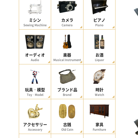
ミシン
カメラ
ピアノ
Sewing Machine
Camera
Piano
オーディオ
楽器
お酒
Audio
Musical Instrument
Liquor
玩具・模型
ブランド品
時計
Toy・Model
Brand
Watch
アクセサリー
古銭
家具
Accessory
Old Coin
Furniture