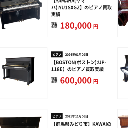
【YAMAHA(ヤマ
ハ):YU1SXGZ】のピアノ買取
実績
180,000
買取
円
金額
ピアノ
2024年01月09日
【BOSTON(ボストン):UP-
118E】のピアノ買取実績
600,000
買取
円
金額
ピアノ
2021年11月06日
【群馬県みどり市】KAWAIの