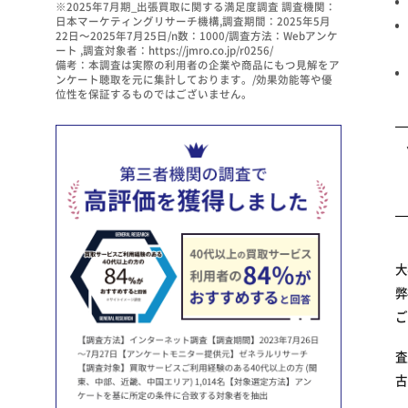
※2025年7月期_出張買取に関する満足度調査 調査機関：
日本マーケティングリサーチ機構,調査期間：2025年5月
22日～2025年7月25日/n数：1000/調査方法：Webアンケ
ート ,調査対象者：https://jmro.co.jp/r0256/
備考：本調査は実際の利用者の企業や商品にもつ見解をア
ンケート聴取を元に集計しております。/効果効能等や優
位性を保証するものではございません。
大
弊
ご
査
古