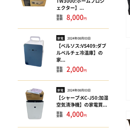
TW3000:ホームプロジ
ェクター】...
8,000
買取
円
金額
家電
2024年08月03日
【ベルソス:VS409:ダブ
ルペルチェ冷温庫】の
家...
2,000
買取
円
金額
家電
2024年08月03日
【シャープ:KC-J50:加湿
空気清浄機】の家電買...
4,000
買取
円
金額