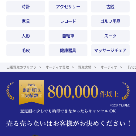
時計
アクセサリー
古銭
家具
レコード
ゴルフ用品
人形
自転車
スーツ
毛皮
健康器具
マッサージチェア
出張買取のプリフラ
オーディオ買取
買取実績
オーディオ
【Vi
※2024年8月時点