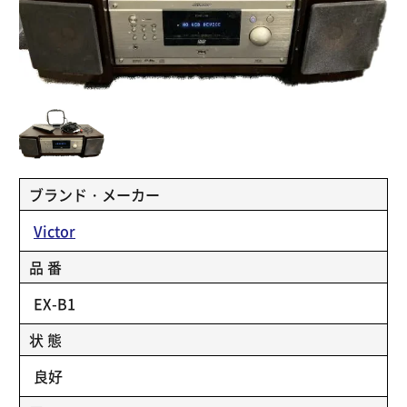
ブランド・メーカー
Victor
品 番
EX-B1
状 態
良好