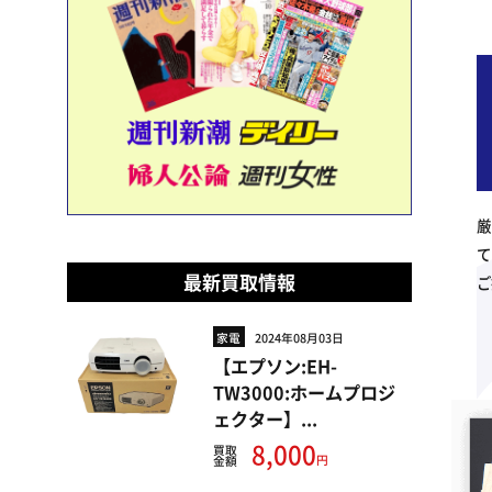
厳
て
最新買取情報
ご
家電
2024年08月03日
【エプソン:EH-
TW3000:ホームプロジ
ェクター】...
8,000
買取
円
金額