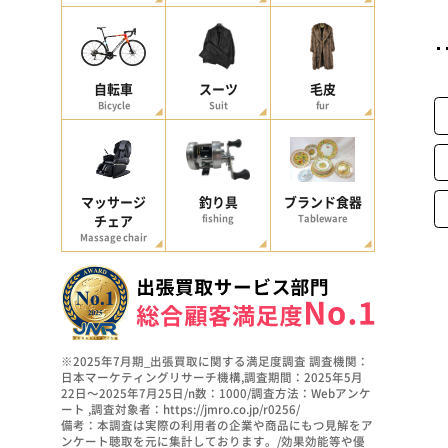
自転車
スーツ
毛皮
Bicycle
Suit
fur
マッサージ
釣り具
ブランド食器
チェア
fishing
Tableware
Massage chair
※2025年7月期_出張買取に関する満足度調査 調査機関：
日本マーケティングリサーチ機構,調査期間：2025年5月
22日～2025年7月25日/n数：1000/調査方法：Webアンケ
ート ,調査対象者：https://jmro.co.jp/r0256/
備考：本調査は実際の利用者の企業や商品にもつ見解をア
ンケート聴取を元に集計しております。/効果効能等や優