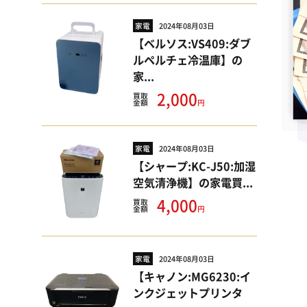
家電
2024年08月03日
【ベルソス:VS409:ダブ
ルペルチェ冷温庫】の
家...
2,000
買取
円
金額
家電
2024年08月03日
【シャープ:KC-J50:加湿
空気清浄機】の家電買...
4,000
買取
円
金額
家電
2024年08月03日
【キャノン:MG6230:イ
ンクジェットプリンタ