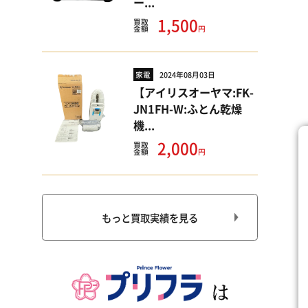
ー...
1,500
買取
円
金額
家電
2024年08月03日
【アイリスオーヤマ:FK-
JN1FH-W:ふとん乾燥
機...
2,000
買取
円
金額
もっと買取実績を見る