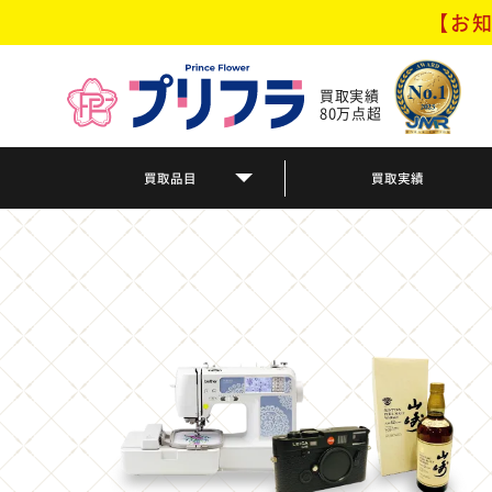
【お知
買取実績
80万点超
買取品目
買取実績