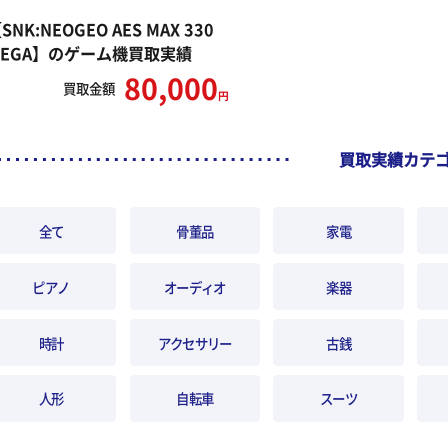
SNK:NEOGEO AES MAX 330
MEGA】のゲーム機買取実績
80,000
買取
金額
円
買取実績カテ
全て
骨董品
家電
ピアノ
オーディオ
楽器
時計
アクセサリー
古銭
人形
自転車
スーツ