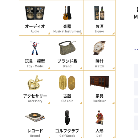
【
オーディオ
楽器
お酒
Audio
Musical Instrument
Liquor
玩具・模型
ブランド品
時計
Toy・Model
Brand
Watch
アクセサリー
古銭
家具
Accessory
Old Coin
Furniture
レコード
ゴルフクラブ
人形
Record
Golf Goods
Doll