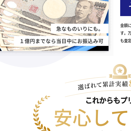
金額
急なものいりにも。
す。
１億円までなら当日中にお振込み可
も査
これからもプ
安心して