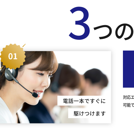
3
つ
対応
電話一本ですぐに
可能
駆けつけます