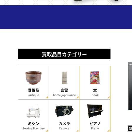
買取品目カテゴリー
骨董品
家電
本
antique
home_appliance
book
ミシン
カメラ
ピアノ
Sewing Machine
Camera
Piano