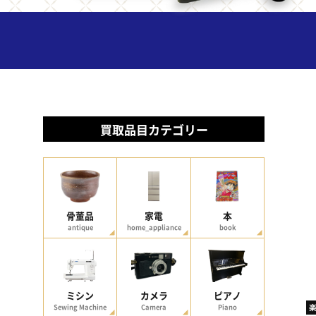
買取品目カテゴリー
骨董品
家電
本
antique
home_appliance
book
ミシン
カメラ
ピアノ
Sewing Machine
Camera
Piano