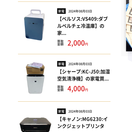
家電
2024年08月03日
【ベルソス:VS409:ダブ
ルペルチェ冷温庫】の
家...
2,000
買取
円
金額
家電
2024年08月03日
【シャープ:KC-J50:加湿
空気清浄機】の家電買...
4,000
買取
円
金額
家電
2024年08月03日
【キャノン:MG6230:イ
ンクジェットプリンタ