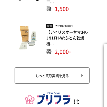
ー...
1,500
買取
円
金額
家電
2024年08月03日
【アイリスオーヤマ:FK-
JN1FH-W:ふとん乾燥
機...
2,000
買取
円
金額
もっと買取実績を見る