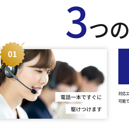
3
つ
対応
電話一本ですぐに
可能
駆けつけます