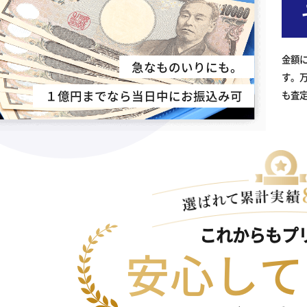
金額
急なものいりにも。
す。
１億円までなら当日中にお振込み可
も査
これからもプ
安心して