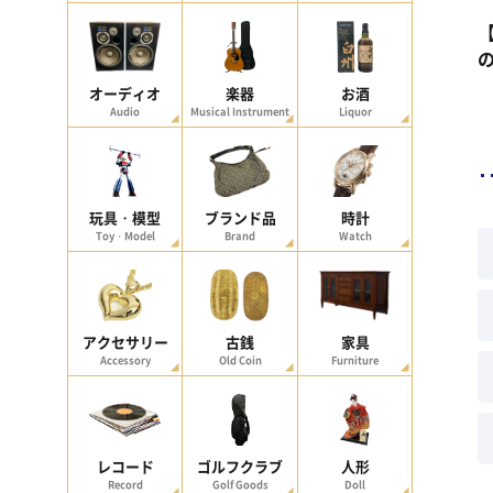
【
オーディオ
楽器
お酒
Audio
Musical Instrument
Liquor
玩具・模型
ブランド品
時計
Toy・Model
Brand
Watch
アクセサリー
古銭
家具
Accessory
Old Coin
Furniture
レコード
ゴルフクラブ
人形
Record
Golf Goods
Doll