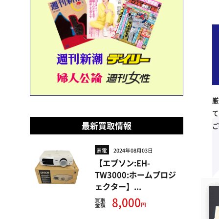
厳
て
最新買取情報
ご
家電
2024年08月03日
【エプソン:EH-
TW3000:ホームプロジ
ェクター】...
8,000
買取
円
金額