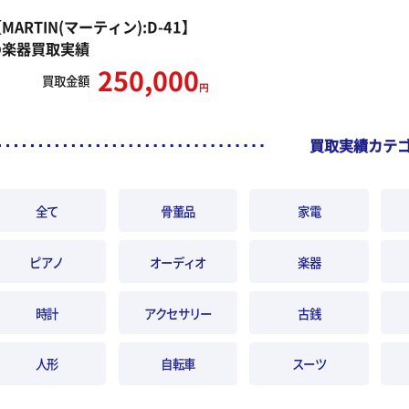
MARTIN(マーティン):D-41】
の楽器買取実績
250,000
買取
金額
円
買取実績カテ
全て
骨董品
家電
ピアノ
オーディオ
楽器
時計
アクセサリー
古銭
人形
自転車
スーツ