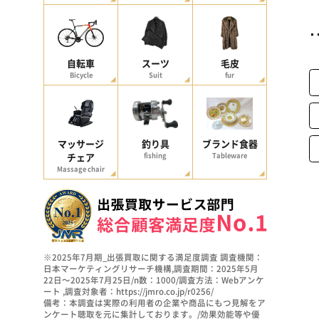
自転車
スーツ
毛皮
Bicycle
Suit
fur
マッサージ
釣り具
ブランド食器
チェア
fishing
Tableware
Massage chair
※2025年7月期_出張買取に関する満足度調査 調査機関：
日本マーケティングリサーチ機構,調査期間：2025年5月
22日～2025年7月25日/n数：1000/調査方法：Webアンケ
ート ,調査対象者：https://jmro.co.jp/r0256/
備考：本調査は実際の利用者の企業や商品にもつ見解をア
ンケート聴取を元に集計しております。/効果効能等や優