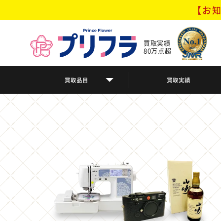
【お知
買取実績
80万点超
買取品目
買取実績