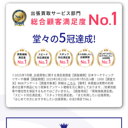
5
堂々の
冠達成!
※2025年7月期_出張買取に関する満足度調査【調査機関】日本マーケティング
リサーチ機構【調査期間】2025年5月22日～2025年7月5日/n数：1000【調査方
法】Webアンケート【調査対象者】詳細は
こちら
【備考】本調査は実際の利用
者の企業や商品にもつ見解をアンケート聴取を元に集計しております。/効果効能
等や優位性を保証するものではございません。【調査項目】「買取価格満足度」
「スピード対応満足度」「スタッフ対応満足度」「また利用したい出張買取」
「はじめての方におすすめしたい出張買取」の全5項目でNo.1