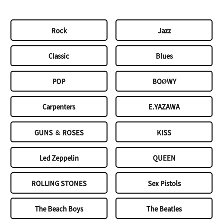
Rock
Jazz
Classic
Blues
POP
BOØWY
Carpenters
E.YAZAWA
GUNS ＆ ROSES
KISS
Led Zeppelin
QUEEN
ROLLING STONES
Sex Pistols
The Beach Boys
The Beatles