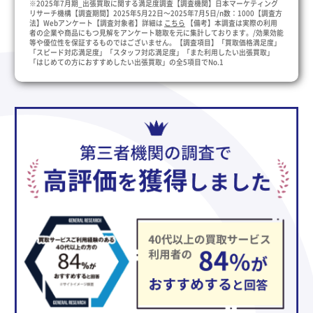
※2025年7月期_出張買取に関する満足度調査【調査機関】日本マーケティング
リサーチ機構【調査期間】2025年5月22日～2025年7月5日/n数：1000【調査方
法】Webアンケート【調査対象者】詳細は
こちら
【備考】本調査は実際の利用
者の企業や商品にもつ見解をアンケート聴取を元に集計しております。/効果効能
等や優位性を保証するものではございません。【調査項目】「買取価格満足度」
「スピード対応満足度」「スタッフ対応満足度」「また利用したい出張買取」
「はじめての方におすすめしたい出張買取」の全5項目でNo.1