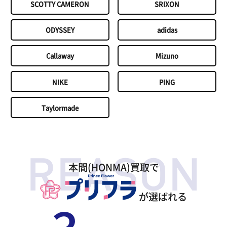
SCOTTY CAMERON
SRIXON
ODYSSEY
adidas
Callaway
Mizuno
NIKE
PING
Taylormade
本間(HONMA)買取で
が選ばれる