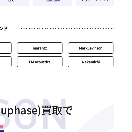
ンド
marantz
MarkLevinson
FM Acoustics
Nakamichi
uphase)買取で