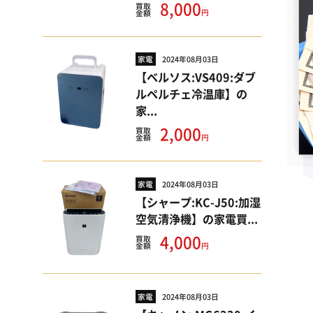
8,000
買取
円
金額
家電
2024年08月03日
【ベルソス:VS409:ダブ
ルペルチェ冷温庫】の
家...
2,000
買取
円
金額
家電
2024年08月03日
【シャープ:KC-J50:加湿
空気清浄機】の家電買...
4,000
買取
円
金額
家電
2024年08月03日