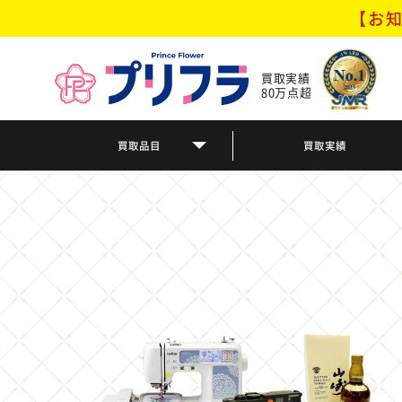
【お知
買取実績
80万点超
買取品目
買取実績