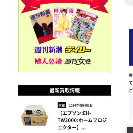
厳
て
最新買取情報
ご
家電
2024年08月03日
【エプソン:EH-
TW3000:ホームプロジ
ェクター】...