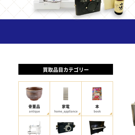
買取品目カテゴリー
骨董品
家電
本
antique
home_appliance
book