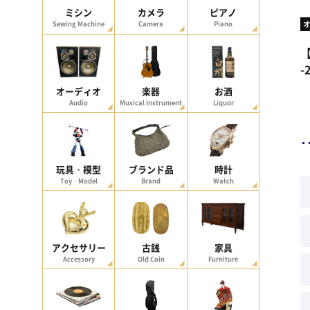
ミシン
カメラ
ピアノ
Sewing Machine
Camera
Piano
【
-
オーディオ
楽器
お酒
Audio
Musical Instrument
Liquor
玩具・模型
ブランド品
時計
Toy・Model
Brand
Watch
アクセサリー
古銭
家具
Accessory
Old Coin
Furniture