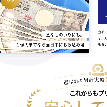
金額
急なものいりにも。
す。
１億円までなら当日中にお振込み可
も査
これからもプ
安心して