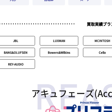
買取実績ブラ
JBL
LUXMAN
MCINTOSH
BANG&OLUFSEN
Bowers&Wilkins
Cello
REY-AUDIO
アキュフェーズ(Acc