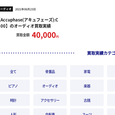
オーディオ
2021年06月23日
Accuphase(アキュフェーズ):C
200】のオーディオ買取実績
40,000
買取
金額
円
買取実績カテ
全て
骨董品
家電
ピアノ
オーディオ
楽器
時計
アクセサリー
古銭
人形
自転車
スーツ