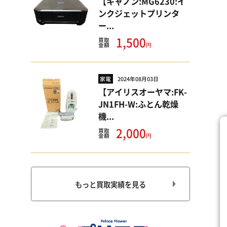
【キャノン:MG6230:イ
ンクジェットプリンタ
ー...
1,500
買取
円
金額
家電
2024年08月03日
【アイリスオーヤマ:FK-
JN1FH-W:ふとん乾燥
機...
2,000
買取
円
金額
もっと買取実績を見る