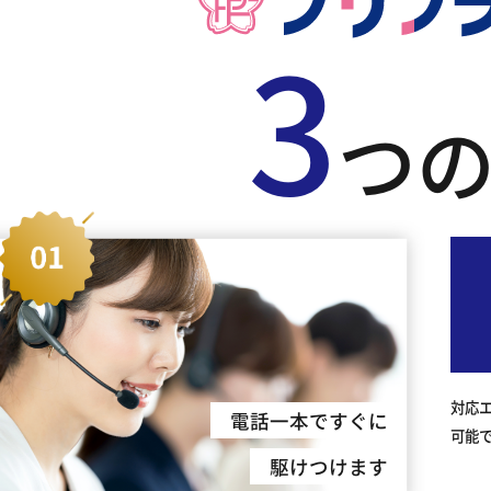
3
つ
対応
電話一本ですぐに
可能
駆けつけます