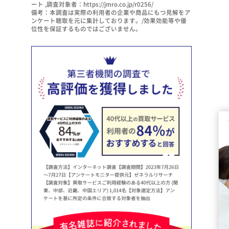
ート ,調査対象者：https://jmro.co.jp/r0256/
備考：本調査は実際の利用者の企業や商品にもつ見解をア
ンケート聴取を元に集計しております。/効果効能等や優
位性を保証するものではございません。