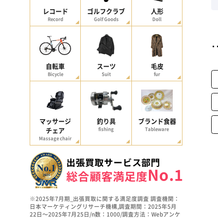
レコード
ゴルフクラブ
人形
Record
Golf Goods
Doll
自転車
スーツ
毛皮
Bicycle
Suit
fur
マッサージ
釣り具
ブランド食器
チェア
fishing
Tableware
Massage chair
※2025年7月期_出張買取に関する満足度調査 調査機関：
日本マーケティングリサーチ機構,調査期間：2025年5月
22日～2025年7月25日/n数：1000/調査方法：Webアンケ