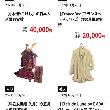
2022年12月09日
2022年11月28日
【小林善:こけし】の日本人
【FranceBed(フランスベ
形買取実績
ッド):7782】の家具買取実
績
40,000
買取
円
金額
20,000
買取
円
金額
人形
毛皮
2022年11月08日
2022年08月09日
【早乙女義隆:久月】の五月
【Clair de Lune by EMBA:
人形買取実績
クレールドリュヌ エンバ...