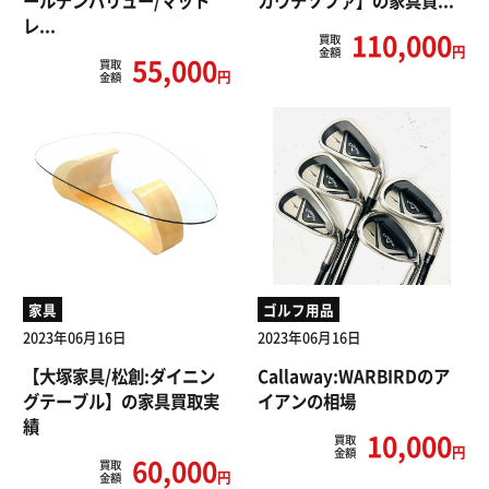
ールデンバリュー/マット
カウチソファ】の家具買...
レ...
110,000
買取
円
金額
55,000
買取
円
金額
家具
ゴルフ用品
2023年06月16日
2023年06月16日
【大塚家具/松創:ダイニン
Callaway:WARBIRDのア
グテーブル】の家具買取実
イアンの相場
績
10,000
買取
円
金額
60,000
買取
円
金額