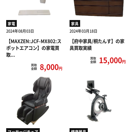
家電
家具
2024年08月03日
2024年03月18日
【MAXZEN:JCF-MX802:ス
【府中家具/桐たんす】の家
ポットエアコン】の家電買
具買取実績
取...
15,000
買取
円
金額
8,000
買取
円
金額
マッサージチェア
健康器具