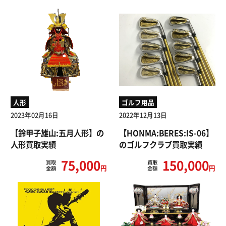
人形
ゴルフ用品
2023年02月16日
2022年12月13日
【鈴甲子雄山:五月人形】の
【HONMA:BERES:IS-06】
人形買取実績
のゴルフクラブ買取実績
75,000
150,000
買取
買取
円
円
金額
金額