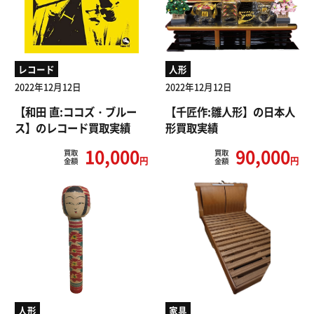
レコード
人形
2022年12月12日
2022年12月12日
【和田 直:ココズ・ブルー
【千匠作:雛人形】の日本人
ス】のレコード買取実績
形買取実績
10,000
90,000
買取
買取
円
円
金額
金額
人形
家具