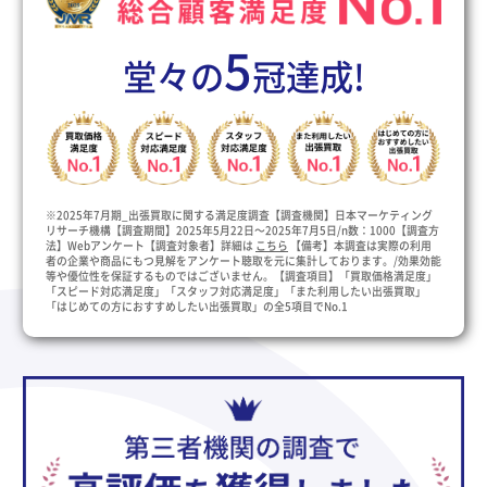
5
堂々の
冠達成!
※2025年7月期_出張買取に関する満足度調査【調査機関】日本マーケティング
リサーチ機構【調査期間】2025年5月22日～2025年7月5日/n数：1000【調査方
法】Webアンケート【調査対象者】詳細は
こちら
【備考】本調査は実際の利用
者の企業や商品にもつ見解をアンケート聴取を元に集計しております。/効果効能
等や優位性を保証するものではございません。【調査項目】「買取価格満足度」
「スピード対応満足度」「スタッフ対応満足度」「また利用したい出張買取」
「はじめての方におすすめしたい出張買取」の全5項目でNo.1