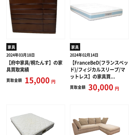
家具
家具
2024年03月18日
2024年02月14日
【府中家具/桐たんす】の家
【FranceBeD(フランスベッ
具買取実績
ド)/フィジカルスリープ/マ
ットレス】の家具買...
15,000
買取
金額
円
30,000
買取
金額
円