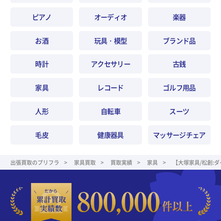
ピアノ
オーディオ
楽器
お酒
玩具・模型
ブランド品
時計
アクセサリー
古銭
家具
レコード
ゴルフ用品
人形
自転車
スーツ
毛皮
健康器具
マッサージチェア
出張買取のプリフラ
家具買取
買取実績
家具
【大塚家具/松創: