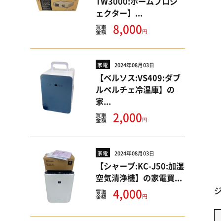
TW3000:ホームプロジ
ェクター】...
8,000
買取
円
金額
家電
2024年08月03日
【ベルソス:VS409:ダブ
ルペルチェ冷温庫】の
家...
2,000
買取
円
金額
家電
2024年08月03日
【シャープ:KC-J50:加湿
空気清浄機】の家電買...
4,000
買取
円
金額