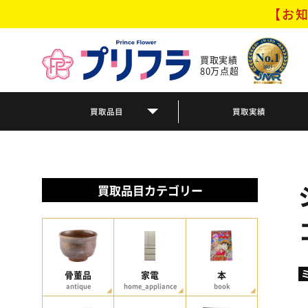
【お知
買取実績
80万点超
買取品目
買取実績
買取品目カテゴリー
骨董品
家電
本
antique
home_appliance
book