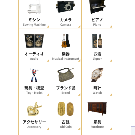
ミシン
カメラ
ピアノ
Sewing Machine
Camera
Piano
オーディオ
楽器
お酒
Audio
Musical Instrument
Liquor
玩具・模型
ブランド品
時計
Toy・Model
Brand
Watch
アクセサリー
古銭
家具
Accessory
Old Coin
Furniture