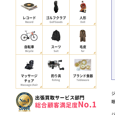
レコード
ゴルフクラブ
人形
Record
Golf Goods
Doll
自転車
スーツ
毛皮
Bicycle
Suit
fur
マッサージ
釣り具
ブランド食器
チェア
fishing
Tableware
Massage chair