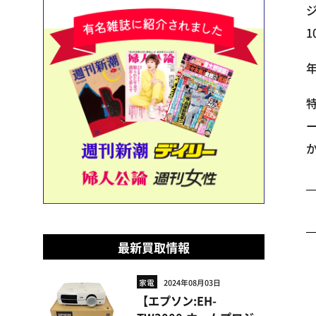
ジ
1
最新買取情報
家電
2024年08月03日
【エプソン:EH-