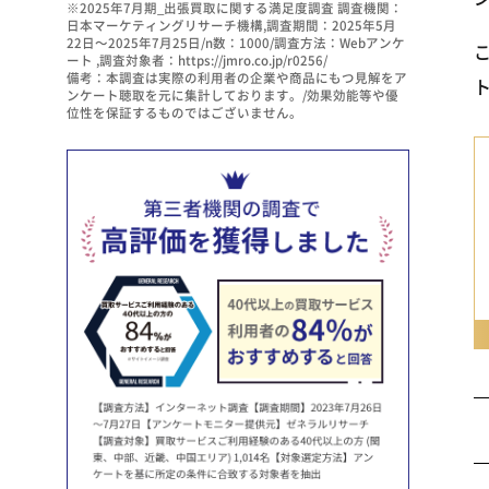
※2025年7月期_出張買取に関する満足度調査 調査機関：
日本マーケティングリサーチ機構,調査期間：2025年5月
22日～2025年7月25日/n数：1000/調査方法：Webアンケ
ート ,調査対象者：https://jmro.co.jp/r0256/
備考：本調査は実際の利用者の企業や商品にもつ見解をア
ンケート聴取を元に集計しております。/効果効能等や優
位性を保証するものではございません。