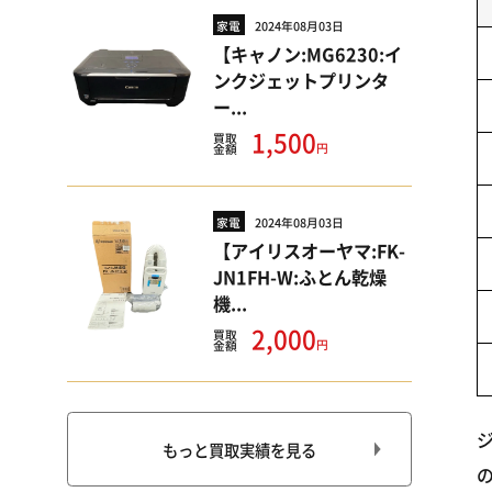
家電
2024年08月03日
【キャノン:MG6230:イ
ンクジェットプリンタ
ー...
1,500
買取
円
金額
家電
2024年08月03日
【アイリスオーヤマ:FK-
JN1FH-W:ふとん乾燥
機...
2,000
買取
円
金額
もっと買取実績を見る