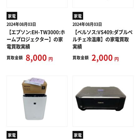
家電
家電
2024年08月03日
2024年08月03日
【エプソン:EH-TW3000:ホ
【ベルソス:VS409:ダブルペ
ームプロジェクター】の家
ルチェ冷温庫】の家電買取
電買取実績
実績
8,000
2,000
買取
金額
買取
金額
円
円
家電
家電