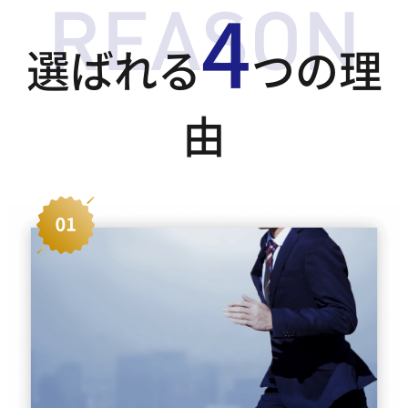
4
選ばれる
つの理
由