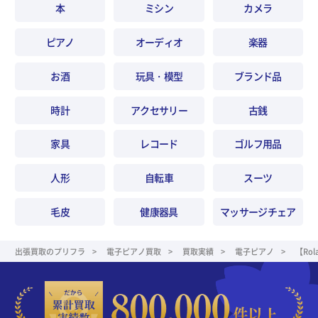
本
ミシン
カメラ
ピアノ
オーディオ
楽器
お酒
玩具・模型
ブランド品
時計
アクセサリー
古銭
家具
レコード
ゴルフ用品
人形
自転車
スーツ
毛皮
健康器具
マッサージチェア
出張買取のプリフラ
電子ピアノ買取
買取実績
電子ピアノ
【Ro