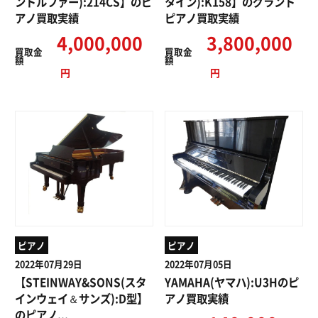
ンドルファー):214CS】のピ
タイン):K158】のグランド
アノ買取実績
ピアノ買取実績
4,000,000
3,800,000
買取
金
買取
金
額
額
円
円
ピアノ
ピアノ
2022年07月29日
2022年07月05日
【STEINWAY&SONS(スタ
YAMAHA(ヤマハ):U3Hのピ
インウェイ＆サンズ):D型】
アノ買取実績
のピアノ...