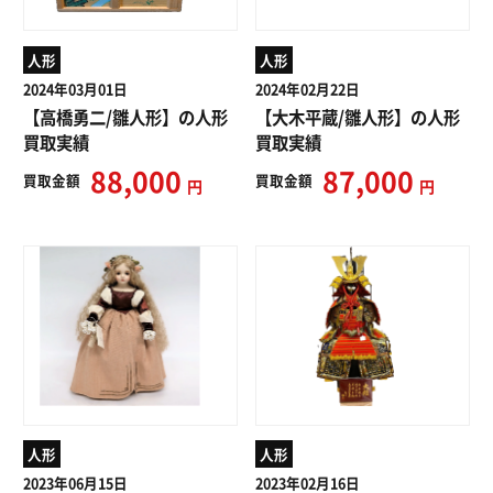
人形
人形
2024年03月01日
2024年02月22日
【高橋勇二/雛人形】の人形
【大木平蔵/雛人形】の人形
買取実績
買取実績
88,000
87,000
買取
金額
買取
金額
円
円
人形
人形
2023年06月15日
2023年02月16日