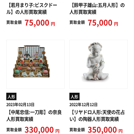
【若月まり子:ビスクドー
【鈴甲子雄山:五月人形】の
ル】の人形買取実績
人形買取実績
75,000
75,000
買取
金額
買取
金額
円
円
人形
人形
2023年02月13日
2022年12月12日
【中尾忠信:一刀彫】の奈良
【リヤドロ人形:天使の花占
人形買取実績
い】の陶器人形買取実績
330,000
350,000
買取
金額
買取
金額
円
円