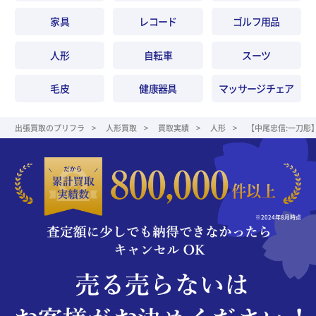
家具
レコード
ゴルフ用品
人形
自転車
スーツ
毛皮
健康器具
マッサージチェア
出張買取のプリフラ
人形買取
買取実績
人形
【中尾忠信:一刀彫
※2024年8月時点