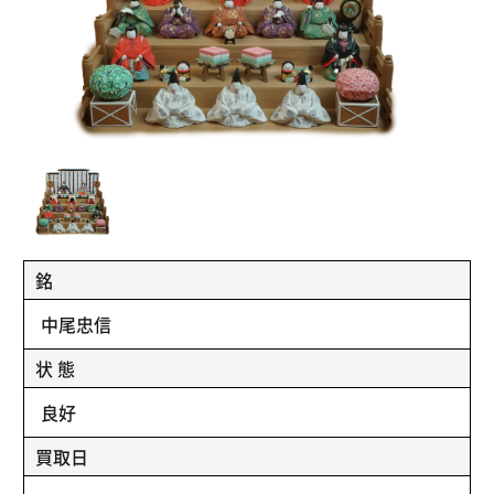
銘
中尾忠信
状 態
良好
買取日