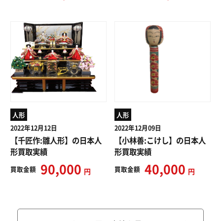
人形
人形
2022年12月12日
2022年12月09日
【千匠作:雛人形】の日本人
【小林善:こけし】の日本人
形買取実績
形買取実績
90,000
40,000
買取
金額
買取
金額
円
円