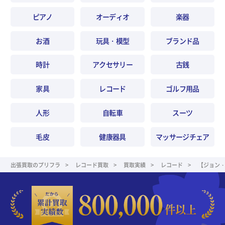
ピアノ
オーディオ
楽器
お酒
玩具・模型
ブランド品
時計
アクセサリー
古銭
家具
レコード
ゴルフ用品
人形
自転車
スーツ
毛皮
健康器具
マッサージチェア
出張買取のプリフラ
レコード買取
買取実績
レコード
【ジョン・