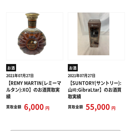
お酒
お酒
2021年07月27日
2021年07月27日
【REMY MARTIN(レミーマ
【SUNTORY(サントリー):
ルタン):XO】のお酒買取実
山﨑:GibraLtar】のお酒買
績
取実績
6,000
55,000
買取
金額
買取
金額
円
円