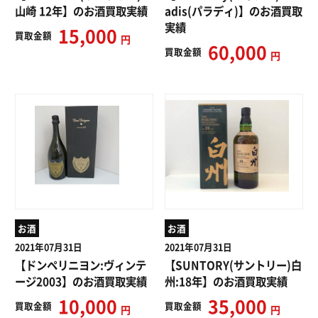
山崎 12年】のお酒買取実績
adis(パラディ)】のお酒買取
実績
15,000
買取
金額
円
60,000
買取
金額
円
お酒
お酒
2021年07月31日
2021年07月31日
【ドンペリニヨン:ヴィンテ
【SUNTORY(サントリー)白
ージ2003】のお酒買取実績
州:18年】のお酒買取実績
10,000
35,000
買取
金額
買取
金額
円
円