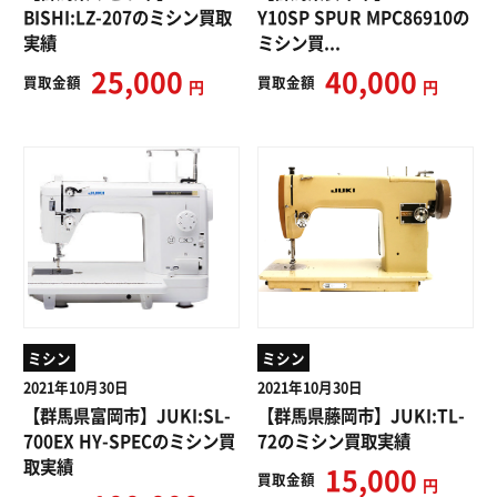
BISHI:LZ-207のミシン買取
Y10SP SPUR MPC86910の
実績
ミシン買...
25,000
40,000
買取
金額
買取
金額
円
円
ミシン
ミシン
2021年10月30日
2021年10月30日
【群馬県富岡市】JUKI:SL-
【群馬県藤岡市】JUKI:TL-
700EX HY-SPECのミシン買
72のミシン買取実績
取実績
15,000
買取
金額
円