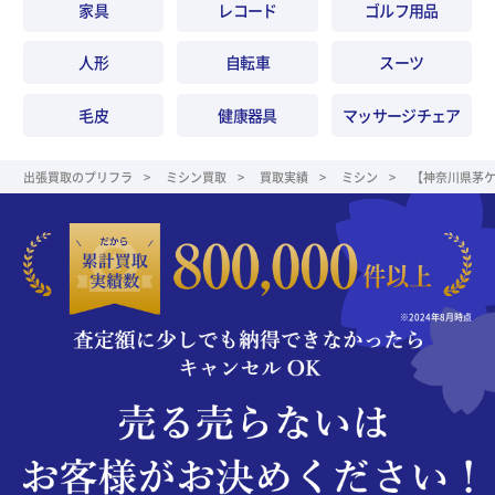
家具
レコード
ゴルフ用品
人形
自転車
スーツ
毛皮
健康器具
マッサージチェア
出張買取のプリフラ
ミシン買取
買取実績
ミシン
【神奈川県茅ケ崎
※2024年8月時点