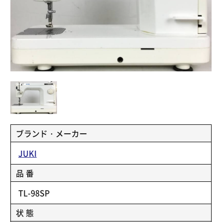
ブランド・メーカー
JUKI
品 番
TL-98SP
状 態