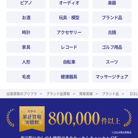
ピアノ
オーディオ
楽器
お酒
玩具・模型
ブランド品
時計
アクセサリー
古銭
家具
レコード
ゴルフ用品
人形
自転車
スーツ
毛皮
健康器具
マッサージチェア
出張買取のプリフラ
ブランド品買取
買取実績
ブランド品
【CE
※2024年8月時点