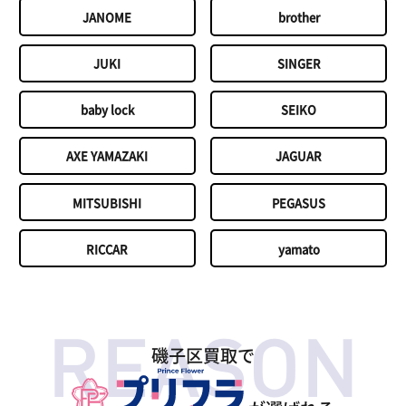
JANOME
brother
JUKI
SINGER
baby lock
SEIKO
AXE YAMAZAKI
JAGUAR
MITSUBISHI
PEGASUS
RICCAR
yamato
磯子区買取で