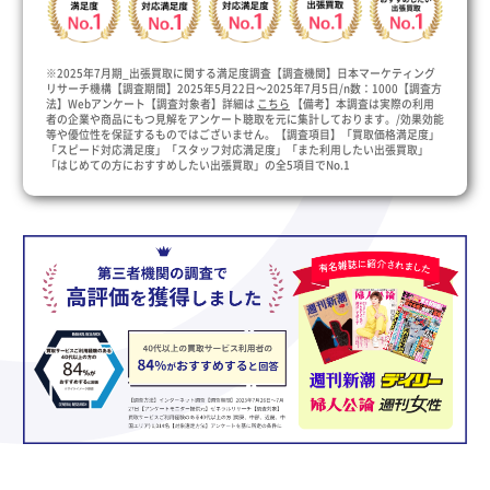
※2025年7月期_出張買取に関する満足度調査【調査機関】日本マーケティング
リサーチ機構【調査期間】2025年5月22日～2025年7月5日/n数：1000【調査方
法】Webアンケート【調査対象者】詳細は
こちら
【備考】本調査は実際の利用
者の企業や商品にもつ見解をアンケート聴取を元に集計しております。/効果効能
等や優位性を保証するものではございません。【調査項目】「買取価格満足度」
「スピード対応満足度」「スタッフ対応満足度」「また利用したい出張買取」
「はじめての方におすすめしたい出張買取」の全5項目でNo.1