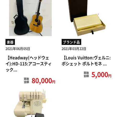
楽器
ブランド品
2021年06月05日
2021年03月22日
【Headway(ヘッドウェ
【Louis Vuitton:ヴェルニ:
イ):HD-115:アコースティ
ポシェット ポルトモネ ...
ック...
5,000
買取
円
金額
80,000
買取
円
金額