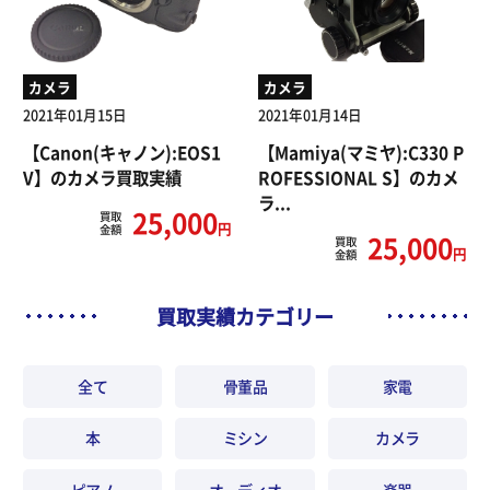
カメラ
カメラ
2021年01月15日
2021年01月14日
【Canon(キャノン):EOS1
【Mamiya(マミヤ):C330 P
V】のカメラ買取実績
ROFESSIONAL S】のカメ
ラ...
25,000
買取
円
金額
25,000
買取
円
金額
買取実績カテゴリー
全て
骨董品
家電
本
ミシン
カメラ