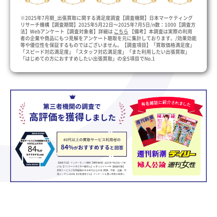
※2025年7月期_出張買取に関する満足度調査【調査機関】日本マーケティング
リサーチ機構【調査期間】2025年5月22日～2025年7月5日/n数：1000【調査方
法】Webアンケート【調査対象者】詳細は
こちら
【備考】本調査は実際の利用
者の企業や商品にもつ見解をアンケート聴取を元に集計しております。/効果効能
等や優位性を保証するものではございません。【調査項目】「買取価格満足度」
「スピード対応満足度」「スタッフ対応満足度」「また利用したい出張買取」
「はじめての方におすすめしたい出張買取」の全5項目でNo.1