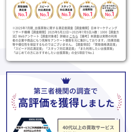
※2025年7月期_出張買取に関する満足度調査【調査機関】日本マーケティング
リサーチ機構【調査期間】2025年5月22日～2025年7月5日/n数：1000【調査方
法】Webアンケート【調査対象者】詳細は
こちら
【備考】本調査は実際の利用
者の企業や商品にもつ見解をアンケート聴取を元に集計しております。/効果効能
等や優位性を保証するものではございません。【調査項目】「買取価格満足度」
「スピード対応満足度」「スタッフ対応満足度」「また利用したい出張買取」
「はじめての方におすすめしたい出張買取」の全5項目でNo.1