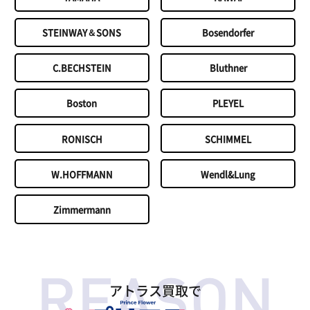
STEINWAY＆SONS
Bosendorfer
C.BECHSTEIN
Bluthner
Boston
PLEYEL
RONISCH
SCHIMMEL
W.HOFFMANN
Wendl&Lung
Zimmermann
アトラス買取で