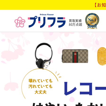
【お知
買取実績
80万点超
レコ