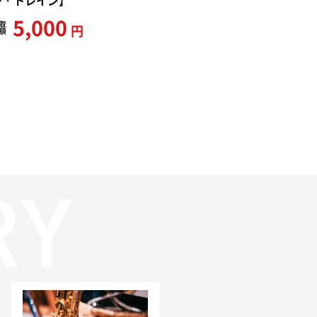
ー・トレイン】
5,000
取
円
額