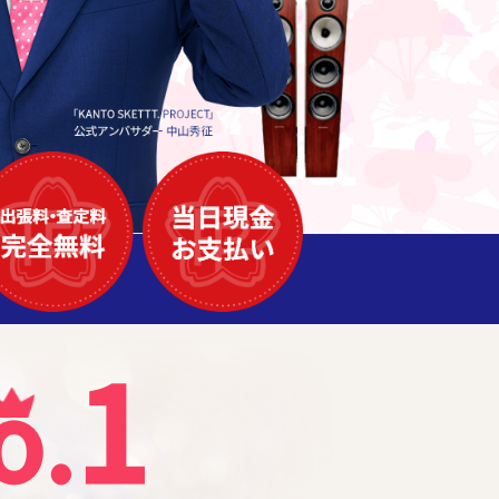
1
o
.