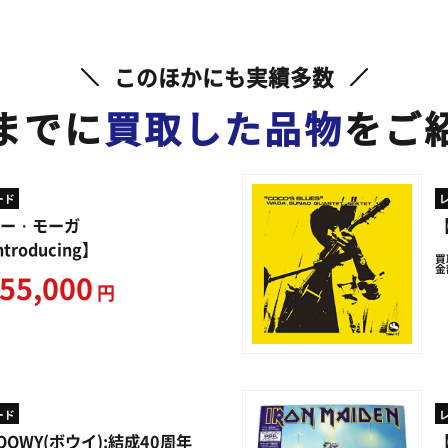
このほかにも実績多数
までに
買取した品物
をご
ード
ー・モーガ
ntroducing】
買
金
55,000
円
ード
OOWY(ボウイ):結成40周年
【