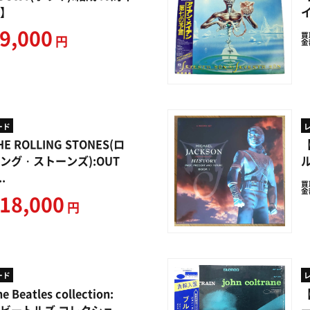
】
9,000
買
円
金
ード
E ROLLING STONES(ロ
【
ング・ストーンズ):OUT
ル
..
買
金
18,000
円
ード
e Beatles collection: