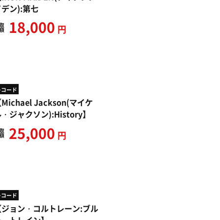
イデン):第七
18,000
取
円
額
レコード
Michael Jackson(マイケ
・ジャクソン):History】
25,000
取
円
額
レコード
【ジョン・コルトレーン:ブル