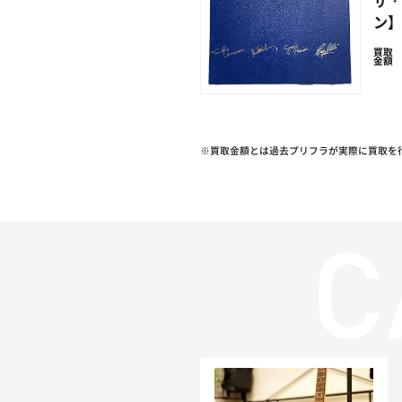
ザ・
ン】
買取
金額
※買取金額とは過去プリフラが実際に買取を