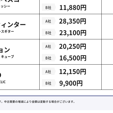
11,880円
ュッシー
B社
28,350円
A社
ウィンター
23,100円
ースギター
B社
20,250円
A社
ョン
16,500円
・キューブ
B社
12,150円
A社
O
9,900円
LIC
B社
す。中古需要の増減により金額は変動する場合がございます。