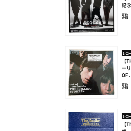
記念
買取
金額
レコ
【TH
ーリ
OF .
買取
金額
レコ
【Th