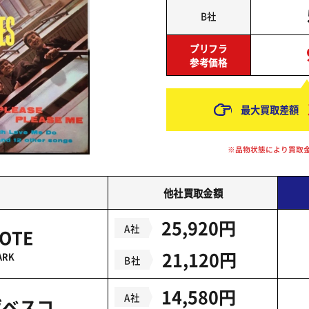
B社
プリフラ
参考価格
最大買取差額
※品物状態により買取
他社買取金額
25,920円
A社
NOTE
21,120円
ARK
B社
14,580円
A社
ボベスコ