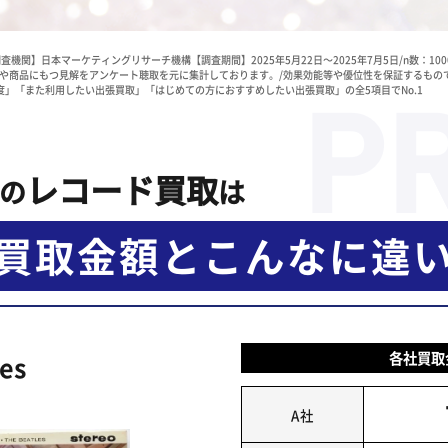
査機関】日本マーケティングリサーチ機構【調査期間】2025年5月22日～2025年7月5日/n数：1
や商品にもつ見解をアンケート聴取を元に集計しております。/効果効能等や優位性を保証するもの
」「また利用したい出張買取」「はじめての方におすすめしたい出張買取」の全5項目でNo.1
レコード買取
の
は
買取金額と
こんなに違
各社買取
es
A社