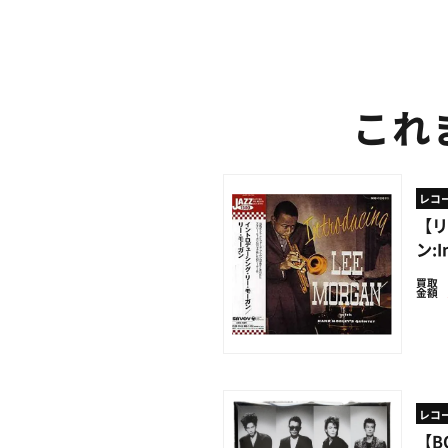
これ
レコ
【リ
ン:I
買取
金額
レコ
【B