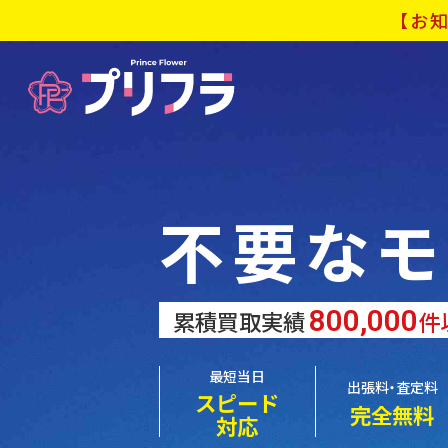
【お知
不要なモ
累積買取実績
件
最短当日
出張料・査定料
スピード
完全無料
対応