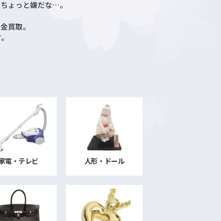
はちょっと嫌だな…。
現金買取。
す。
家電・テレビ
人形・ドール