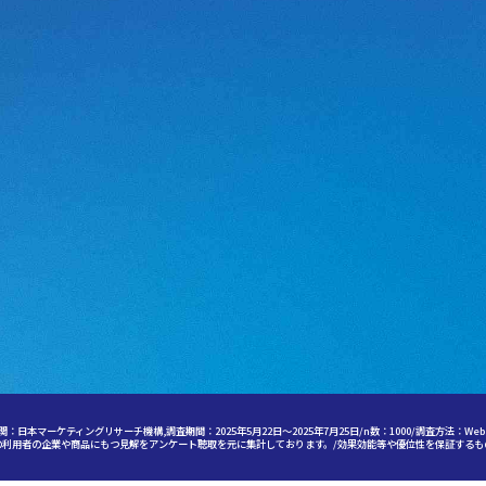
：日本マーケティングリサーチ機構,調査期間：2025年5月22日～2025年7月25日/n数：1000/調査方法：We
の利用者の企業や商品にもつ見解をアンケート聴取を元に集計しております。/効果効能等や優位性を保証するも