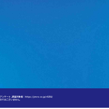
bアンケート ,調査対象者：
https://jmro.co.jp/r0256/
のではございません。