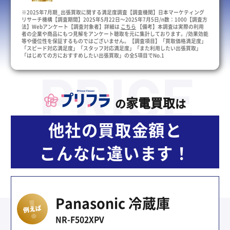
※2025年7月期_出張買取に関する満足度調査【調査機関】日本マーケティング
リサーチ機構【調査期間】2025年5月22日～2025年7月5日/n数：1000【調査方
法】Webアンケート【調査対象者】詳細は
こちら
【備考】本調査は実際の利用
者の企業や商品にもつ見解をアンケート聴取を元に集計しております。/効果効能
等や優位性を保証するものではございません。【調査項目】「買取価格満足度」
「スピード対応満足度」「スタッフ対応満足度」「また利用したい出張買取」
「はじめての方におすすめしたい出張買取」の全5項目でNo.1
家電買取
の
は
他社の買取金額と
こんなに違います！
Panasonic 冷蔵庫
NR-F502XPV