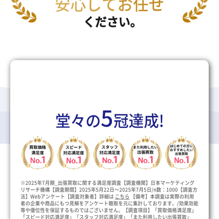
5
堂々の
冠達成!
※2025年7月期_出張買取に関する満足度調査【調査機関】日本マーケティング
リサーチ機構【調査期間】2025年5月22日～2025年7月5日/n数：1000【調査方
法】Webアンケート【調査対象者】詳細は
こちら
【備考】本調査は実際の利用
者の企業や商品にもつ見解をアンケート聴取を元に集計しております。/効果効能
等や優位性を保証するものではございません。【調査項目】「買取価格満足度」
「スピード対応満足度」「スタッフ対応満足度」「また利用したい出張買取」
「はじめての方におすすめしたい出張買取」の全5項目でNo.1