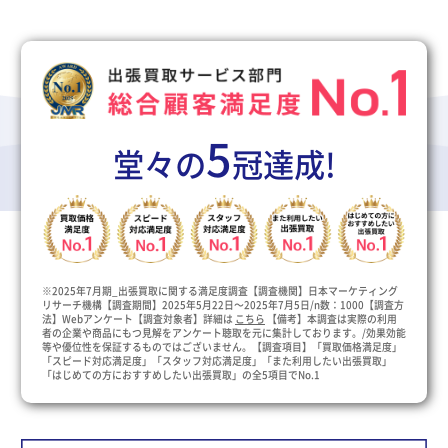
5
堂々の
冠達成!
※2025年7月期_出張買取に関する満足度調査【調査機関】日本マーケティング
リサーチ機構【調査期間】2025年5月22日～2025年7月5日/n数：1000【調査方
法】Webアンケート【調査対象者】詳細は
こちら
【備考】本調査は実際の利用
者の企業や商品にもつ見解をアンケート聴取を元に集計しております。/効果効能
等や優位性を保証するものではございません。【調査項目】「買取価格満足度」
「スピード対応満足度」「スタッフ対応満足度」「また利用したい出張買取」
「はじめての方におすすめしたい出張買取」の全5項目でNo.1