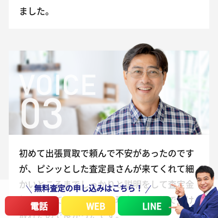
ました。
VOICE
03
初めて出張買取で頼んで不安があったのです
が、ピシッとした査定員さんが来てくれて細
かいところまでしっかりと説明をして査定金
無料査定の申し込みはこちら！
額を出してくれました。現金でその場で受け
電話
WEB
LINE
取れたので良かったです。