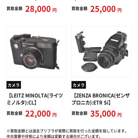
28,000
25,000
買取
金額
買取
金額
円
円
カメラ
カメラ
【LEITZ MINOLTA(ライツ
【ZENZA BRONICA(ゼンザ
ミノルタ):CL】
ブロニカ):ETR Si】
22,000
35,000
買取
金額
買取
金額
円
円
※買取金額とは過去プリフラが実際に買取を行った金額を指しています。
中古需要や状態により金額は変動する場合がございます。