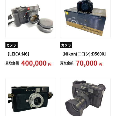
カメラ
カメラ
【LEICA:M6】
【Nikon(ニコン):D5600】
400,000
70,000
買取
金額
買取
金額
円
円