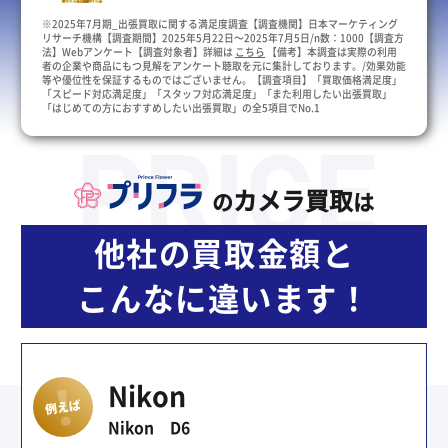
※2025年7月期_出張買取に関する満足度調査【調査機関】日本マーケティング
リサーチ機構【調査期間】2025年5月22日～2025年7月5日/n数：1000【調査方
法】Webアンケート【調査対象者】詳細は
こちら
【備考】本調査は実際の利用
者の企業や商品にもつ見解をアンケート聴取を元に集計しております。/効果効能
等や優位性を保証するものではございません。【調査項目】「買取価格満足度」
「スピード対応満足度」「スタッフ対応満足度」「また利用したい出張買取」
「はじめての方におすすめしたい出張買取」の全5項目でNo.1
カメラ買取
の
は
他社の買取金額と
こんなに違います！
Nikon
Nikon D6